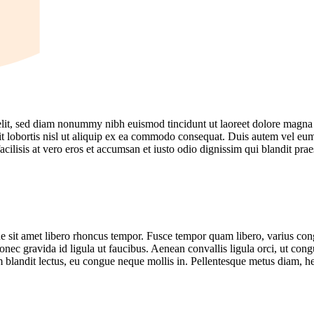
elit, sed diam nonummy nibh euismod tincidunt ut laoreet dolore magna
t lobortis nisl ut aliquip ex ea commodo consequat. Duis autem vel eum i
acilisis at vero eros et accumsan et iusto odio dignissim qui blandit prae
e sit amet libero rhoncus tempor. Fusce tempor quam libero, varius con
Donec gravida id ligula ut faucibus. Aenean convallis ligula orci, ut cong
m blandit lectus, eu congue neque mollis in. Pellentesque metus diam, h