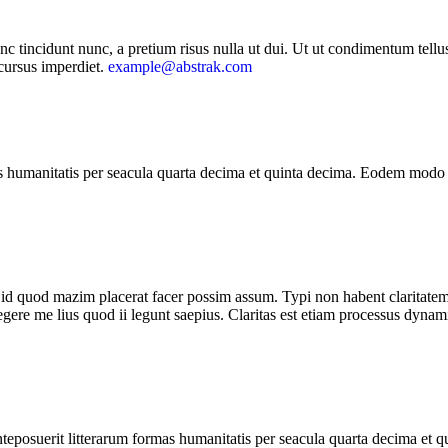
nc tincidunt nunc, a pretium risus nulla ut dui. Ut ut condimentum tellus
 cursus imperdiet.
example@abstrak.com
 humanitatis per seacula quarta decima et quinta decima. Eodem modo ty
d quod mazim placerat facer possim assum. Typi non habent claritatem in
legere me lius quod ii legunt saepius. Claritas est etiam processus dyn
teposuerit litterarum formas humanitatis per seacula quarta decima et 