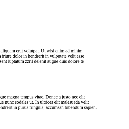
 aliquam erat volutpat. Ut wisi enim ad minim
riure dolor in hendrerit in vulputate velit esse
sent luptatum zzril delenit augue duis dolore te
gue magna tempus vitae. Donec a justo nec elit
ue nunc sodales ut. In ultrices elit malesuada velit
endrerit in purus fringilla, accumsan bibendum sapien.