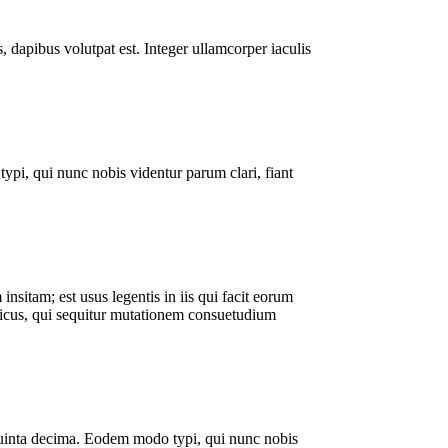
, dapibus volutpat est. Integer ullamcorper iaculis
pi, qui nunc nobis videntur parum clari, fiant
sitam; est usus legentis in iis qui facit eorum
amicus, qui sequitur mutationem consuetudium
quinta decima. Eodem modo typi, qui nunc nobis