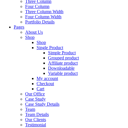
Three Column
Four Column
Three Column Width
Four Column Width
Portfolio Details
Pages
About Us
Shop
Shop
Single Product
Simple Product
Grouped product
Affiliate product
Downloadable
Variable product
My account
Checkout
Cart
Our Office
Case Study
Case Study Details
Team
Team Details
Our Clients
Testimonial